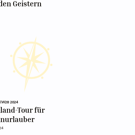
den Geistern
KW28 2024
land-Tour für
inurlauber
024