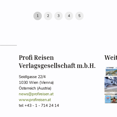
1
2
3
4
5
Profi Reisen
Wei
Verlagsgesellschaft m.b.H.
Seidlgasse 22/4
1030 Wien (Vienna)
Österreich (Austria)
news@profireisen.at
www.profireisen.at
tel: +43 - 1 - 714 24 14