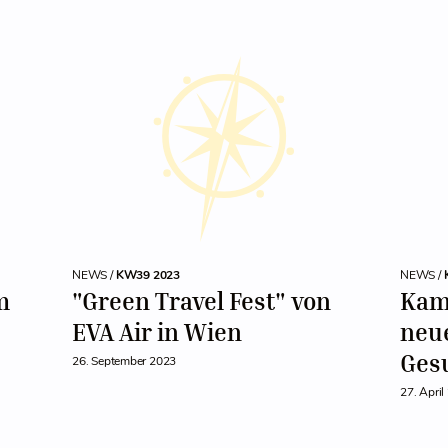
NEWS /
KW39 2023
NEWS /
m
"Green Travel Fest" von
Kam
EVA Air in Wien
neu
Ges
26. September 2023
27. April