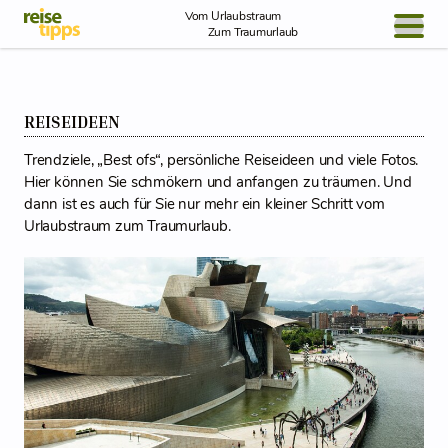
Skip to Content
Vom Urlaubstraum
Zum Traumurlaub
BLOG / REPORT
REISEIDEEN
NEWS
Trendziele, „Best ofs“, persönliche Reiseideen und viele Fotos.
REISEIDEEN
Hier können Sie schmökern und anfangen zu träumen. Und
dann ist es auch für Sie nur mehr ein kleiner Schritt vom
Urlaubstraum zum Traumurlaub.