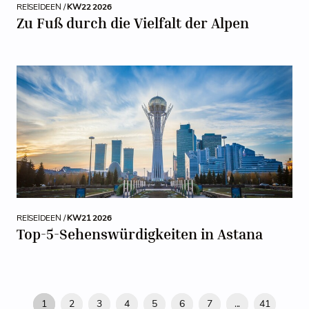
REISEIDEEN /
KW22 2026
Zu Fuß durch die Vielfalt der Alpen
REISEIDEEN /
KW21 2026
Top-5-Sehenswürdigkeiten in Astana
1
2
3
4
5
6
7
...
41