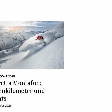
KW49 2025
retta Montafon:
enkilometer und
nts
ber 2025