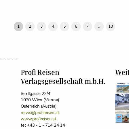
1
2
3
4
5
6
7
...
10
Profi Reisen
Wei
Verlagsgesellschaft m.b.H.
Seidlgasse 22/4
1030 Wien (Vienna)
Österreich (Austria)
news@profireisen.at
www.profireisen.at
tel: +43 - 1 - 714 24 14