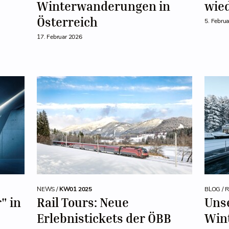
Winterwanderungen in
wied
Österreich
5. Febru
17. Februar 2026
NEWS /
KW01 2025
BLOG / 
" in
Rail Tours: Neue
Unse
Erlebnistickets der ÖBB
Win