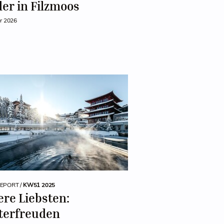
er in Filzmoos
ar 2026
REPORT /
KW51 2025
re Liebsten:
terfreuden