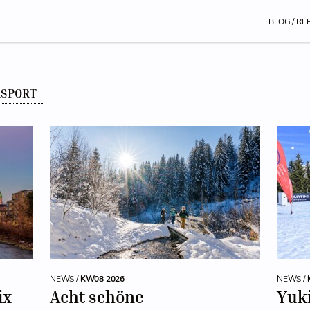
BLOG / RE
RSPORT
NEWS /
KW08 2026
NEWS /
ix
Acht schöne
Yuk