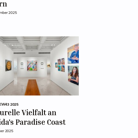
rn
ember 2025
KW43 2025
urelle Vielfalt an
ida's Paradise Coast
ber 2025