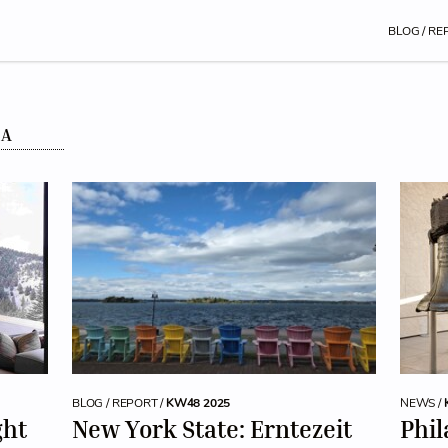
BLOG / RE
SA
BLOG / REPORT /
KW48 2025
NEWS /
ght
New York State: Erntezeit
Phil