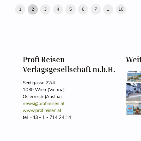
1
2
3
4
5
6
7
...
10
Profi Reisen
Wei
Verlagsgesellschaft m.b.H.
Seidlgasse 22/4
1030 Wien (Vienna)
Österreich (Austria)
news@profireisen.at
www.profireisen.at
tel: +43 - 1 - 714 24 14