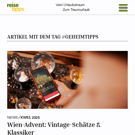
Skip to Content
Vom Urlaubstraum
Zum Traumurlaub
BLOG / REPORT
ARTIKEL MIT DEM TAG #GEHEIMTIPPS
NEWS
REISEIDEEN
NEWS /
KW51 2025
Wien-Advent: Vintage-Schätze &
Klassiker