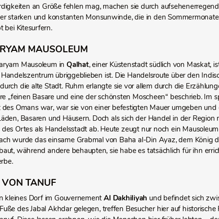
igkeiten an Größe fehlen mag, machen sie durch aufsehenerregend
er starken und konstanten Monsunwinde, die in den Sommermonaten 
t bei Kitesurfern.
ARYAM MAUSOLEUM
Maryam Mausoleum in
Qalhat
, einer Küstenstadt südlich von Maskat, 
Handelszentrum übriggeblieben ist. Die Handelsroute über den Indisc
urch die alte Stadt. Ruhm erlangte sie vor allem durch die Erzählung
hre „feinen Basare und eine der schönsten Moscheen“ beschrieb. Im spät
 des Omans war, war sie von einer befestigten Mauer umgeben und e
äden, Basaren und Häusern. Doch als sich der Handel in der Region 
des Ortes als Handelsstadt ab. Heute zeugt nur noch ein Mausoleum
ch wurde das einsame Grabmal von Baha al-Din Ayaz, dem König des
aut, während andere behaupten, sie habe es tatsächlich für ihn erric
erbe.
 VON TANUF
ein kleines Dorf im Gouvernement
Al Dakhiliyah
und befindet sich zw
uße des Jabal Akhdar gelegen, treffen Besucher hier auf historische 