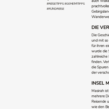
auch Wakan
#REISETIPPS
#GEHEIMTIPPS
prachtvoll
#RUNDREISE
Gebirgsland
Wanderwege
DIE VE
Die Geschi
und mit so
für ihren 
wurde die 
zahlreiche
finden. Ve
die Spuren
der verscho
INSEL 
Masirah is
mehrere Dö
Reisende u
wie den B