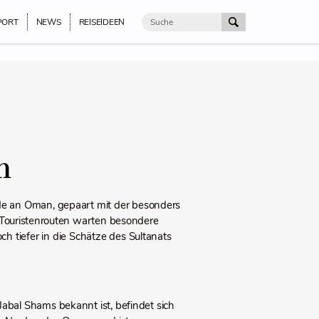
PORT
NEWS
REISEIDEEN
n
nde an Oman, gepaart mit der besonders
 Touristenrouten warten besondere
h tiefer in die Schätze des Sultanats
abal Shams bekannt ist, befindet sich