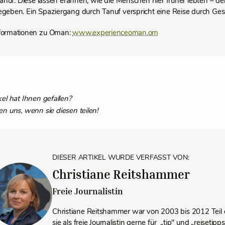
anuf. Diese lassen erahnen, wie die Menschen hier früher lebten – d
egeben. Ein Spaziergang durch Tanuf verspricht eine Reise durch Ges
nformationen zu Oman:
www.experienceoman.om
kel hat Ihnen gefallen?
en uns, wenn sie diesen teilen!
DIESER ARTIKEL WURDE VERFASST VON:
Christiane Reitshammer
Freie Journalistin
Christiane Reitshammer war von 2003 bis 2012 Teil 
sie als freie Journalistin gerne für „tip" und „reiseti