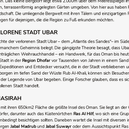
. Das kleine Bergdorf liegt etwa 2.000m über dem Meeresspiegel i
en, terrassenförmig angelegten Gärten umgeben. Von hier aus haben R
schaft. Die umliegende Bergwelt mit ihren Tälern und einzigartigen F
n für diejenigen, die die Region zu Fuß erkunden möchten.
RLORENE STADT UBAR
chte der verlorenen Stadt Ubar – dem „Atlantis des Sandes“– im S
 manchem Geheimnis belegt. Die gängigste Theorie besagt, dass Ubar 
einträglichen Weihrauchhandel – ein Handwerk, für das Oman bis heu
Stadt in der
Region Dhofar
vor Tausenden von Jahren in einem Sands
 Expeditionen und Entdecker versucht, die in der Stadt verbliebenen 
rborgen im tiefen Sand der Wüste Rub Al-Khali, können sich Besucher
 der Legende von Ubar begeben. Einige Forscher glauben, dass es si
llenen Stadt handelt.
MASIRAH
t mit ihren 650km2 Fläche die größte Insel des Oman. Sie liegt an de
rfer, darunter auch das Küstenörtchen
Ras Al Hilf
, wo sich eine Grup
nbedingt besichtigen sollten. Daneben wartet die Insel mit diversen 
ergen
Jabal Madrub
und
Jabal Suwayr
oder dem Aussichtspunkt Ras