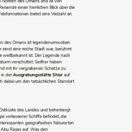
m Norden des Omans und ist von
eisende einen herrlichen Blick über die
elsformationen bietet eine Vielzahl an
üden des Omans ist legendenumwoben
einst eine reiche Stadt war, berühmt
te weltbekannt ist. Der Legende nach
turm verschüttet. Seither haben
und mit ihr vergrabenen Schätze zu
 in der
Ausgrabungsstätte Shisr
auf
ch dabei um den tatsächlichen Standort
r Ostküste des Landes und beherbergt
pe verlassener Schiffe befindet, die
interessanten geografischen Naturorten
 Abu Rasas auf. Was den