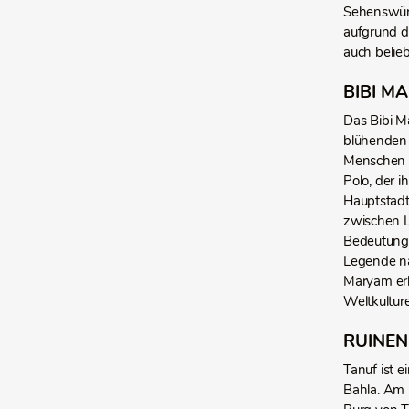
Sehenswürd
aufgrund d
auch belieb
BIBI M
Das Bibi 
blühenden 
Menschen d
Polo, der i
Hauptstadt
zwischen L
Bedeutung 
Legende na
Maryam erb
Weltkultur
RUINEN
Tanuf ist 
Bahla. Am F