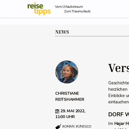
Skip to Content
Vom Urlaubstraum
Zum Traumurlaub
NEWS
Ver
Geschichte
herzlichen
CHRISTIANE
Einblicke 
REITSHAMMER
eintauchen 
29. MAI 2022,
DORF 
11:00 UHR
Im
Hajar 
#OMAN
#UNESCO