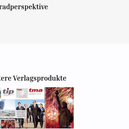
rradperspektive
tere Verlagsprodukte