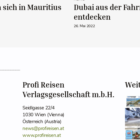
n sich in Mauritius
Dubai aus der Fah
entdecken
26. Mai 2022
Profi Reisen
Wei
Verlagsgesellschaft m.b.H.
Seidlgasse 22/4
1030 Wien (Vienna)
Österreich (Austria)
news@profireisen.at
www.profireisen.at