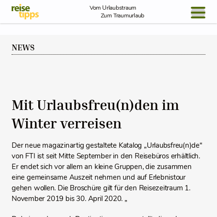
Skip to Content
Vom Urlaubstraum
Zum Traumurlaub
BLOG / REPORT
NEWS
NEWS
REISEIDEEN
Mit Urlaubsfreu(n)den im
Winter verreisen
Der neue magazinartig gestaltete Katalog „Urlaubsfreu(n)de“
von FTI ist seit Mitte September in den Reisebüros erhältlich.
Er endet sich vor allem an kleine Gruppen, die zusammen
eine gemeinsame Auszeit nehmen und auf Erlebnistour
gehen wollen. Die Broschüre gilt für den Reisezeitraum 1.
November 2019 bis 30. April 2020. „