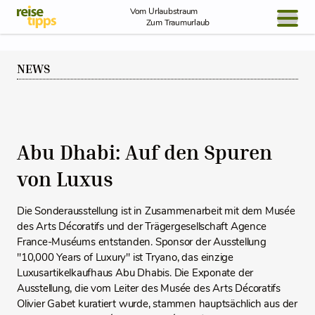
Skip to Content
Vom Urlaubstraum
Zum Traumurlaub
BLOG / REPORT
NEWS
NEWS
REISEIDEEN
Abu Dhabi: Auf den Spuren
von Luxus
Die Sonderausstellung ist in Zusammenarbeit mit dem Musée
des Arts Décoratifs und der Trägergesellschaft Agence
France-Muséums entstanden. Sponsor der Ausstellung
"10,000 Years of Luxury" ist Tryano, das einzige
Luxusartikelkaufhaus Abu Dhabis. Die Exponate der
Ausstellung, die vom Leiter des Musée des Arts Décoratifs
Olivier Gabet kuratiert wurde, stammen hauptsächlich aus der