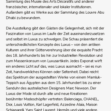
Sammlung des Musée des Arts Décoratifs und anderer
französischer, internationaler und lokaler Institutionen.
Außerdem gibt es Werke aus der Sammlung des Louvre Abu
Dhabi zu bewundern.
Die Ausstellung gibt den Gästen die Gelegenheit, sich mit der
Faszination von Luxus im Laufe der Zeit auseinanderzusetzen
und selbst im Luxus zu schwelgen. Die Schau präsentiert die
unterschiedlichsten Konzepte des Luxus – von den antiken
Kulturen und ihrer Götterverehrung über die exquisite Pracht
des 18. Jahrhunderts bis hin zur Industriellen Revolution und
zum Massenkonsum von Luxusartikeln. Jedes Exponat wirft
ein anderes Licht auf das, was Luxus ausmacht – sei es nun
Zeit, handwerkliches Können oder Seltenheit. Dabei reicht
das Spektrum der ausgestellten Werke von einem Mamluk-
Teppich aus Ägypten aus dem 15. Jahrhundert bis zu einer
Sanduhr des australischen Designers Marc Newson. Der
Luxus der Mode ist durch alte und neue Kreationen
berühmter Modeschöpfer vertreten: Balenciaga, CHANEL,
Dior, Louis Vuitton, Karl Lagerfeld, Azzedine Alaïa, Maison
Schiaparelli, Yves Saint Laurent, Hermès und viele andere.