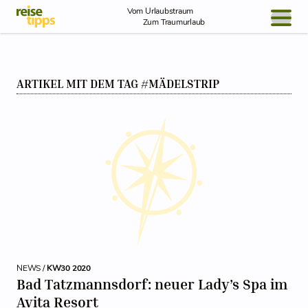
Skip to Content
Vom Urlaubstraum
Zum Traumurlaub
BLOG / REPORT
ARTIKEL MIT DEM TAG #MÄDELSTRIP
NEWS
REISEIDEEN
NEWS /
KW30 2020
Bad Tatzmannsdorf: neuer Lady’s Spa im
Avita Resort