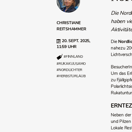
Die Nord
haben vie
CHRISTIANE
Aktivität
REITSHAMMER
20. SEPT. 2025,
Die
Nordli
11:59 UHR
nahezu 200
Lichtversc
#FINNLAND
#RUKAKUUSAMO
BesucherIn
#NORDLICHTER
Um das Erl
#HERBSTURLAUB
zu Fjällgip
Polarlicht
Rukatunturi
ERNTEZ
Neben der 
und Pilzen
Lokale Res