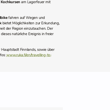
n
Kochkursen
am Lagerfeuer mit
lbike
fahren auf Wegen und
rk
bietet Möglichkeiten zur Erkundung,
eit der Region einzutauchen. Der
dieses natürliche Ereignis in freier
 Hauptstadt Finnlands, sowie über
fos:
www.ruka.fi/en/travelling-to-