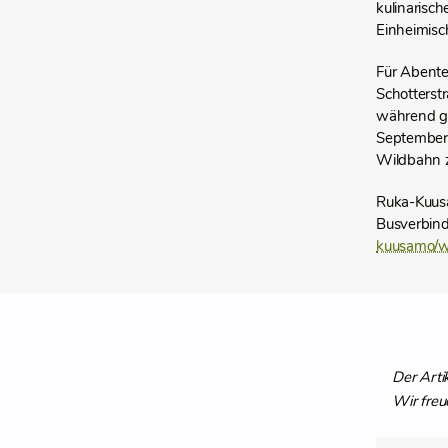
kulinarisc
Einheimisc
Für Abente
Schotterst
während ge
September 
Wildbahn 
Ruka-Kuusa
Busverbind
kuusamo/wh
Der Arti
Wir freu