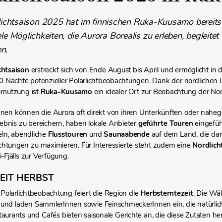
lichtsaison 2025 hat im finnischen Ruka-Kuusamo bereit
le Möglichkeiten, die Aurora Borealis zu erleben, begleitet 
en.
chtsaison
erstreckt sich von Ende August bis April und ermöglicht in 
 Nächte potenzieller Polarlichtbeobachtungen. Dank der nördlichen 
hmutzung ist
Ruka-Kuusamo
ein idealer Ort zur Beobachtung der Nord
nen können die Aurora oft direkt von ihren Unterkünften oder nahe
ebnis zu bereichern, haben lokale Anbieter
geführte Touren
eingefüh
feln, abendliche
Flusstouren
und
Saunaabende
auf dem Land, die dar
sichtungen zu maximieren. Für Interessierte steht zudem eine
Nordlic
-Fjälls zur Verfügung.
EIT HERBST
Polarlichtbeobachtung feiert die Region die
Herbsterntezeit
. Die Wä
 und laden SammlerInnen sowie FeinschmeckerInnen ein, die natürl
taurants und Cafés bieten saisonale Gerichte an, die diese Zutaten he