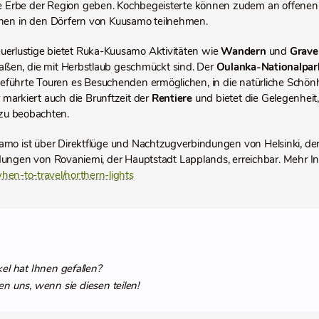
he Erbe der Region geben. Kochbegeisterte können zudem an offene
hen in den Dörfern von Kuusamo teilnehmen.
uerlustige bietet Ruka-Kuusamo Aktivitäten wie
Wandern
und
Grave
raßen, die mit Herbstlaub geschmückt sind. Der
Oulanka-Nationalpa
führte Touren es Besuchenden ermöglichen, in die natürliche Schönh
markiert auch die Brunftzeit der
Rentiere
und bietet die Gelegenheit, 
zu beobachten.
mo ist über Direktflüge und Nachtzugverbindungen von Helsinki, der
ungen von Rovaniemi, der Hauptstadt Lapplands, erreichbar. Mehr In
en-to-travel/northern-lights
kel hat Ihnen gefallen?
en uns, wenn sie diesen teilen!