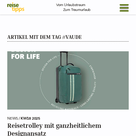
Skip to Content
Vom Urlaubstraum
Zum Traumurlaub
BLOG / REPORT
ARTIKEL MIT DEM TAG #VAUDE
NEWS
REISEIDEEN
NEWS /
KW18 2025
Reisetrolley mit ganzheitlichem
Designansatz