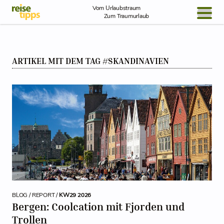
Skip to Content
Vom Urlaubstraum
Zum Traumurlaub
BLOG / REPORT
ARTIKEL MIT DEM TAG #SKANDINAVIEN
NEWS
REISEIDEEN
BLOG / REPORT /
KW29 2026
Bergen: Coolcation mit Fjorden und
Trollen