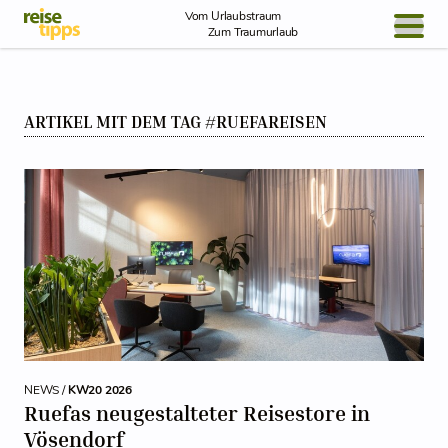
Skip to Content
Vom Urlaubstraum
Zum Traumurlaub
BLOG / REPORT
ARTIKEL MIT DEM TAG #RUEFAREISEN
NEWS
REISEIDEEN
NEWS /
KW20 2026
Ruefas neugestalteter Reisestore in
Vösendorf