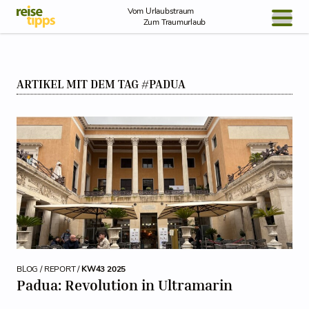
Skip to Content
Vom Urlaubstraum
Zum Traumurlaub
BLOG / REPORT
ARTIKEL MIT DEM TAG #PADUA
NEWS
REISEIDEEN
BLOG / REPORT /
KW43 2025
Padua: Revolution in Ultramarin