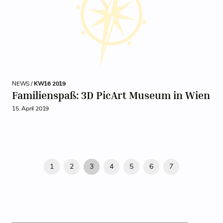
NEWS /
KW16 2019
Familienspaß: 3D PicArt Museum in Wien
15. April 2019
1
2
3
4
5
6
7