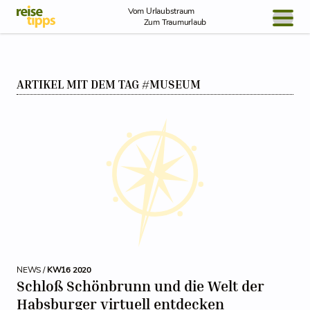
Skip to Content
Vom Urlaubstraum
Zum Traumurlaub
BLOG / REPORT
ARTIKEL MIT DEM TAG #MUSEUM
NEWS
REISEIDEEN
NEWS /
KW16 2020
Schloß Schönbrunn und die Welt der
Habsburger virtuell entdecken