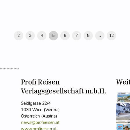
2
3
4
5
6
7
8
...
12
Profi Reisen
Wei
Verlagsgesellschaft m.b.H.
Seidlgasse 22/4
1030 Wien (Vienna)
Österreich (Austria)
news@profireisen.at
www.profireisen.at