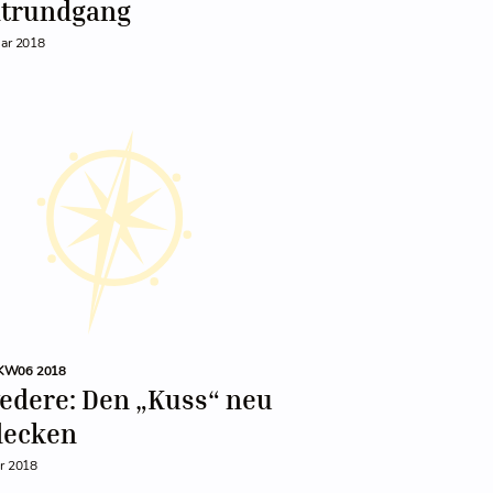
dtrundgang
uar 2018
KW06 2018
edere: Den „Kuss“ neu
decken
ar 2018