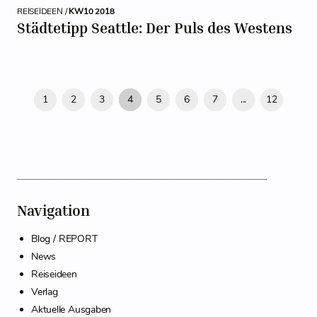
REISEIDEEN /
KW10 2018
Städtetipp Seattle: Der Puls des Westens
1
2
3
4
5
6
7
...
12
Navigation
Blog / REPORT
News
Reiseideen
Verlag
Aktuelle Ausgaben