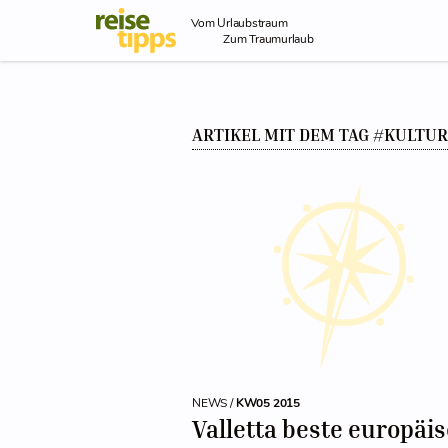
Skip to Content
Vom Urlaubstraum
Zum Traumurlaub
ARTIKEL MIT DEM TAG #KULTU
NEWS /
KW05 2015
Valletta beste europäi