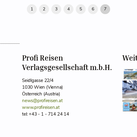
1
2
3
4
5
6
7
Profi Reisen
Wei
Verlagsgesellschaft m.b.H.
Seidlgasse 22/4
1030 Wien (Vienna)
Österreich (Austria)
news@profireisen.at
www.profireisen.at
tel: +43 - 1 - 714 24 14