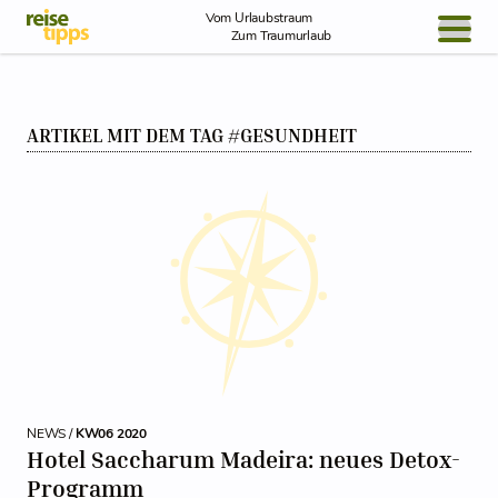
Skip to Content
Vom Urlaubstraum
Zum Traumurlaub
BLOG / REPORT
ARTIKEL MIT DEM TAG #GESUNDHEIT
NEWS
REISEIDEEN
NEWS /
KW06 2020
Hotel Saccharum Madeira: neues Detox-
Programm