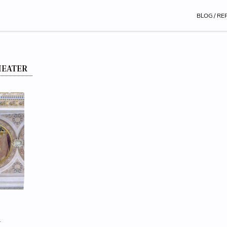
BLOG / RE
HEATER
m