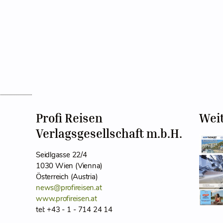
Profi Reisen
Wei
Verlagsgesellschaft m.b.H.
Seidlgasse 22/4
1030 Wien (Vienna)
Österreich (Austria)
news@profireisen.at
www.profireisen.at
tel: +43 - 1 - 714 24 14