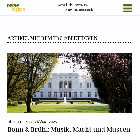
Skip to Content
Vom Urlaubstraum
Zum Traumurlaub
BLOG / REPORT
ARTIKEL MIT DEM TAG #BEETHOVEN
NEWS
REISEIDEEN
BLOG / REPORT /
KW40 2025
Bonn & Brühl: Musik, Macht und Museen