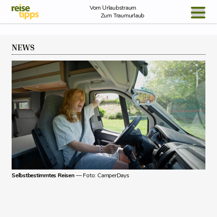
Skip to Content
Vom Urlaubstraum
Zum Traumurlaub
BLOG / REPORT
NEWS
NEWS
REISEIDEEN
Selbstbestimmtes Reisen
— Foto: CamperDays