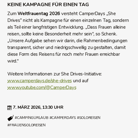
KEINE KAMPAGNE FÜR EINEN TAG
Zum
Weltfrauentag
2026
versteht CamperDays „She
Drives” nicht als Kampagne für einen einzelnen Tag, sondern
als Teil einer langfristigen Entwicklung. „Dass Frauen alleine
reisen, sollte keine Besonderheit mehr sein“, so Schenk.
„Unsere Aufgabe sehen wir darin, die Rahmenbedingungen
transparent, sicher und niedrigschwellig zu gestalten, damit
diese Form des Reisens für noch mehr Frauen erreichbar
wird.“
Weitere Informationen zur She Drives-Initiative:
www.camperdays.de/she-drives
und auf
www.youtube.com/@CamperDays
7. MÄRZ 2026,
13:30 UHR
#CAMPINGURLAUB
#CAMPERDAYS
#SOLOREISEN
#FRAUENSOLOREISEN