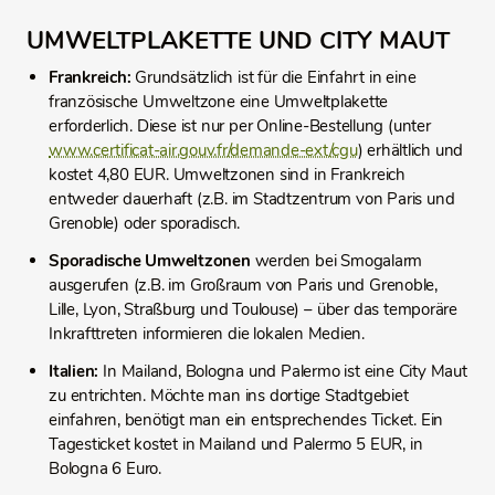
UMWELTPLAKETTE UND CITY MAUT
Frankreich:
Grundsätzlich ist für die Einfahrt in eine
französische Umweltzone eine Umweltplakette
erforderlich. Diese ist nur per Online-Bestellung (unter
www.certificat-air.gouv.fr/demande-ext/cgu
) erhältlich und
kostet 4,80 EUR. Umweltzonen sind in Frankreich
entweder dauerhaft (z.B. im Stadtzentrum von Paris und
Grenoble) oder sporadisch.
Sporadische Umweltzonen
werden bei Smogalarm
ausgerufen (z.B. im Großraum von Paris und Grenoble,
Lille, Lyon, Straßburg und Toulouse) – über das temporäre
Inkrafttreten informieren die lokalen Medien.
Italien:
In Mailand, Bologna und Palermo ist eine City Maut
zu entrichten. Möchte man ins dortige Stadtgebiet
einfahren, benötigt man ein entsprechendes Ticket. Ein
Tagesticket kostet in Mailand und Palermo 5 EUR, in
Bologna 6 Euro.