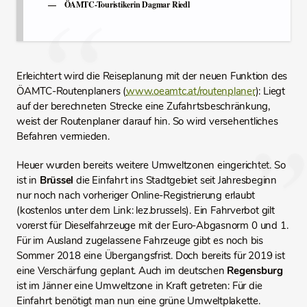
ÖAMTC-Touristikerin Dagmar Riedl
Erleichtert wird die Reiseplanung mit der neuen Funktion des
ÖAMTC-Routenplaners (
www.oeamtc.at/routenplaner
): Liegt
auf der berechneten Strecke eine Zufahrtsbeschränkung,
weist der Routenplaner darauf hin. So wird versehentliches
Befahren vermieden.
Heuer wurden bereits weitere Umweltzonen eingerichtet. So
ist in
Brüssel
die Einfahrt ins Stadtgebiet seit Jahresbeginn
nur noch nach vorheriger Online-Registrierung erlaubt
(kostenlos unter dem Link: lez.brussels). Ein Fahrverbot gilt
vorerst für Dieselfahrzeuge mit der Euro-Abgasnorm 0 und 1.
Für im Ausland zugelassene Fahrzeuge gibt es noch bis
Sommer 2018 eine Übergangsfrist. Doch bereits für 2019 ist
eine Verschärfung geplant. Auch im deutschen
Regensburg
ist im Jänner eine Umweltzone in Kraft getreten: Für die
Einfahrt benötigt man nun eine grüne Umweltplakette.