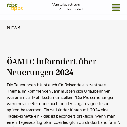
Skip to Content
Vom Urlaubstraum
Zum Traumurlaub
BLOG / REPORT
NEWS
NEWS
REISEIDEEN
ÖAMTC informiert über
Neuerungen 2024
Die Teuerungen bleibt auch für Reisende ein zentrales
Thema. Im kommenden Jahr müssen sich UrlauberInnen
weiterhin auf Mehrkosten einstellen. "Die Preiserhöhungen
werden viele Reisende auch bei der Ungarnvignette zu
spüren bekommen. Einige Länder führen mit 2024 eine
Tagesvignette ein - das ist besonders praktisch, wenn man
einen Tagesausflug plant oder lediglich durch das Land fährt“,