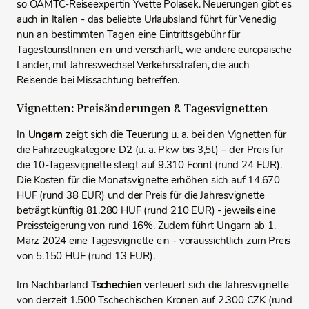
so ÖAMTC-Reiseexpertin Yvette Polasek. Neuerungen gibt es
auch in Italien - das beliebte Urlaubsland führt für Venedig
nun an bestimmten Tagen eine Eintrittsgebühr für
TagestouristInnen ein und verschärft, wie andere europäische
Länder, mit Jahreswechsel Verkehrsstrafen, die auch
Reisende bei Missachtung betreffen.
Vignetten: Preisänderungen & Tagesvignetten
In
Ungarn
zeigt sich die Teuerung u. a. bei den Vignetten für
die Fahrzeugkategorie D2 (u. a. Pkw bis 3,5t) – der Preis für
die 10-Tagesvignette steigt auf 9.310 Forint (rund 24 EUR).
Die Kosten für die Monatsvignette erhöhen sich auf 14.670
HUF (rund 38 EUR) und der Preis für die Jahresvignette
beträgt künftig 81.280 HUF (rund 210 EUR) - jeweils eine
Preissteigerung von rund 16%. Zudem führt Ungarn ab 1.
März 2024 eine Tagesvignette ein - voraussichtlich zum Preis
von 5.150 HUF (rund 13 EUR).
Im Nachbarland
Tschechien
verteuert sich die Jahresvignette
von derzeit 1.500 Tschechischen Kronen auf 2.300 CZK (rund