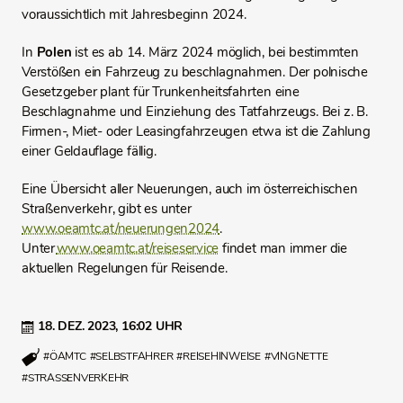
voraussichtlich mit Jahresbeginn 2024.
In
Polen
ist es ab 14. März 2024 möglich, bei bestimmten
Verstößen ein Fahrzeug zu beschlagnahmen. Der polnische
Gesetzgeber plant für Trunkenheitsfahrten eine
Beschlagnahme und Einziehung des Tatfahrzeugs. Bei z. B.
Firmen-, Miet- oder Leasingfahrzeugen etwa ist die Zahlung
einer Geldauflage fällig.
Eine Übersicht aller Neuerungen, auch im österreichischen
Straßenverkehr, gibt es unter
www.oeamtc.at/neuerungen2024
.
Unter
www.oeamtc.at/reiseservice
findet man immer die
aktuellen Regelungen für Reisende.
18. DEZ. 2023,
16:02 UHR
#ÖAMTC
#SELBSTFAHRER
#REISEHINWEISE
#VINGNETTE
#STRASSENVERKEHR