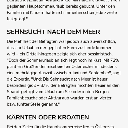
Befragungszeitraum Anfang/Mitte Mai hatten erst 40% ihren
geplanten Hauptsommerurlaub bereits gebucht. Unter den
Familien mit Kindern hatte sich immerhin schon jede zweite
festgelegt."
SEHNSUCHT NACH DEM MEER
Die Mehrheit der Befragten war jedoch auch zuversichtlich,
dass ihr Urlaub in der geplanten Form zustande kommen
wird – ein Drittel hingegen zeigte sich eher pessimistisch.
"Doch der Sommerurlaub an sich liegt hoch im Kurs: Mit 72%
plant ein Großteil der reisebereiten Österreicher mindestens
eine mehrtägige Auszeit zwischen Juni und September", sagt
die Expertin. "Und: Die Sehnsucht nach Meer ist heuer
besonders groß – 37% der Befragten möchten heuer an den
Strand, gefolgt vom Urlaub am See oder in den Bergen.
Familienbesuche oder Aktivurlaub wurden erst an vierter
bzw. fünfter Stelle genannt."
KÄRNTEN ODER KROATIEN
Bei den Zielen für die Hauptsommerreise liegen Österreich,