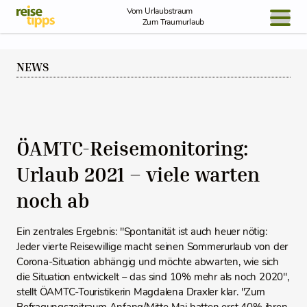
Skip to Content
Vom Urlaubstraum
Zum Traumurlaub
BLOG / REPORT
NEWS
NEWS
REISEIDEEN
ÖAMTC-Reisemonitoring:
Urlaub 2021 – viele warten
noch ab
Ein zentrales Ergebnis: "Spontanität ist auch heuer nötig:
Jeder vierte Reisewillige macht seinen Sommerurlaub von der
Corona-Situation abhängig und möchte abwarten, wie sich
die Situation entwickelt – das sind 10% mehr als noch 2020",
stellt ÖAMTC-Touristikerin Magdalena Draxler klar. "Zum