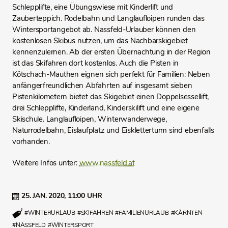
Schlepplifte, eine Übungswiese mit Kinderlift und
Zauberteppich. Rodelbahn und Langlaufloipen runden das
Wintersportangebot ab. Nassfeld-Urlauber können den
kostenlosen Skibus nutzen, um das Nachbarskigebiet
kennenzulernen. Ab der ersten Übernachtung in der Region
ist das Skifahren dort kostenlos. Auch die Pisten in
Kötschach-Mauthen eignen sich perfekt für Familien: Neben
anfängerfreundlichen Abfahrten auf insgesamt sieben
Pistenkilometern bietet das Skigebiet einen Doppelsessellift,
drei Schlepplifte, Kinderland, Kinderskilift und eine eigene
Skischule. Langlaufloipen, Winterwanderwege,
Naturrodelbahn, Eislaufplatz und Eiskletterturm sind ebenfalls
vorhanden.
Weitere Infos unter:
www.nassfeld.at
25. JAN. 2020,
11:00 UHR
#WINTERURLAUB
#SKIFAHREN
#FAMILIENURLAUB
#KÄRNTEN
#NASSFELD
#WINTERSPORT