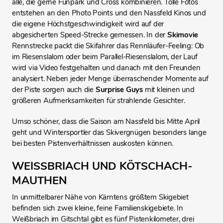
alle, die gerne Funpark und Cross kombinieren. Tolle Fotos
entstehen an den Photo Points und den Nassfeld Kinos und
die eigene Höchstgeschwindigkeit wird auf der
abgesicherten Speed-Strecke gemessen. In der
Skimovie
Rennstrecke packt die Skifahrer das Rennläufer-Feeling: Ob
im Riesenslalom oder beim Parallel-Riesenslalom, der Lauf
wird via Video festgehalten und danach mit den Freunden
analysiert. Neben jeder Menge überraschender Momente auf
der Piste sorgen auch die
Surprise Guys
mit kleinen und
größeren Aufmerksamkeiten für strahlende Gesichter.
Umso schöner, dass die Saison am Nassfeld bis Mitte April
geht und Wintersportler das Skivergnügen besonders lange
bei besten Pistenverhältnissen auskosten können.
WEISSBRIACH UND KÖTSCHACH-M
AUTHEN
In unmittelbarer Nähe von Kärntens größtem Skigebiet
befinden sich zwei kleine, feine Familienskigebiete. In
Weißbriach im Gitschtal gibt es fünf Pistenkilometer, drei