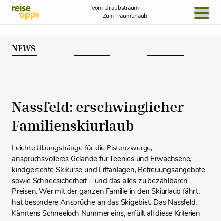
Skip to Content
Vom Urlaubstraum
Zum Traumurlaub
BLOG / REPORT
NEWS
NEWS
REISEIDEEN
Nassfeld: erschwinglicher
Familienskiurlaub
Leichte Übungshänge für die Pistenzwerge,
anspruchsvolleres Gelände für Teenies und Erwachsene,
kindgerechte Skikurse und Liftanlagen, Betreuungsangebote
sowie Schneesicherheit – und das alles zu bezahlbaren
Preisen. Wer mit der ganzen Familie in den Skiurlaub fährt,
hat besondere Ansprüche an das Skigebiet. Das Nassfeld,
Kärntens Schneeloch Nummer eins, erfüllt all diese Kriterien