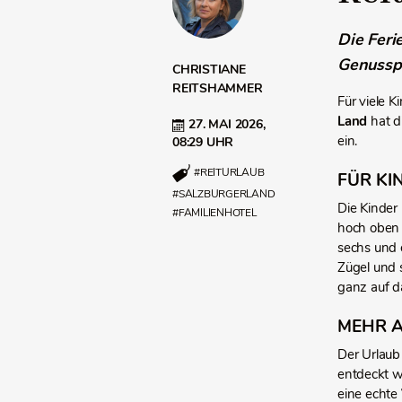
Die Feri
Genusspe
CHRISTIANE
REITSHAMMER
Für viele 
Land
hat d
27. MAI 2026,
ein.
08:29 UHR
#REITURLAUB
FÜR KI
#SALZBURGERLAND
Die Kinder
#FAMILIENHOTEL
hoch oben 
sechs und e
Zügel und 
ganz auf d
MEHR A
Der Urlaub
entdeckt w
eine echte