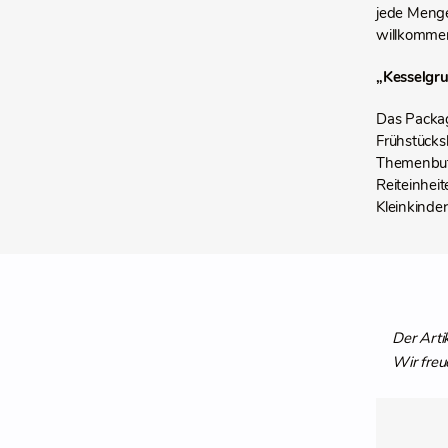
jede Menge
willkomme
„Kesselgr
Das Packag
Frühstücks
Themenbuff
Reiteinheit
Kleinkinde
Der Arti
Wir freu