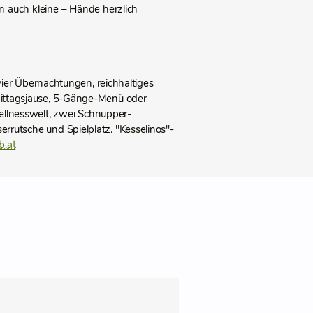
 auch kleine – Hände herzlich
ier Übernachtungen, reichhaltiges
hmittagsjause, 5-Gänge-Menü oder
ellnesswelt, zwei Schnupper-
serrutsche und Spielplatz. "Kesselinos"-
b.at