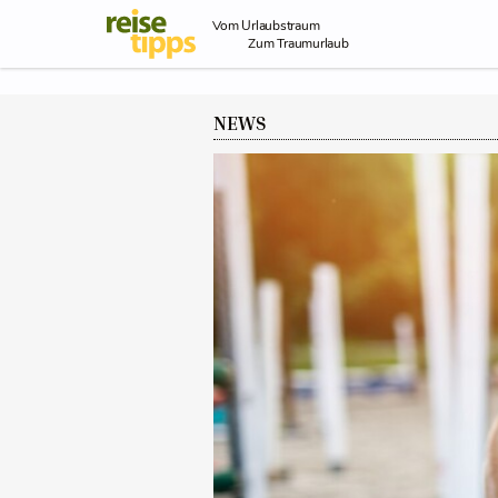
Skip to Content
Vom Urlaubstraum
Zum Traumurlaub
NEWS