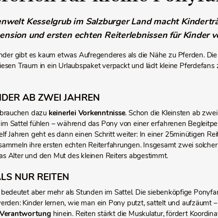
enwelt Kesselgrub im Salzburger Land macht Kinderträ
nsion und ersten echten Reiterlebnissen für Kinder von
Kinder gibt es kaum etwas Aufregenderes als die Nähe zu Pferden. Di
iesen Traum in ein Urlaubspaket verpackt und lädt kleine Pferdefans 
NDER AB ZWEI JAHREN
 brauchen dazu
keinerlei Vorkenntnisse
. Schon die Kleinsten ab zwei
im Sattel fühlen – während das Pony von einer erfahrenen Begleitpe
lf Jahren geht es dann einen Schritt weiter: In einer 25minütigen Rei
sammeln ihre ersten echten Reiterfahrungen. Insgesamt zwei solcher 
as Alter und den Mut des kleinen Reiters abgestimmt.
LS NUR REITEN
 bedeutet aber mehr als Stunden im Sattel. Die siebenköpfige Ponyfami
erden: Kinder lernen, wie man ein Pony putzt, sattelt und aufzäumt
Verantwortung
hinein. Reiten stärkt die Muskulatur, fördert Koordin