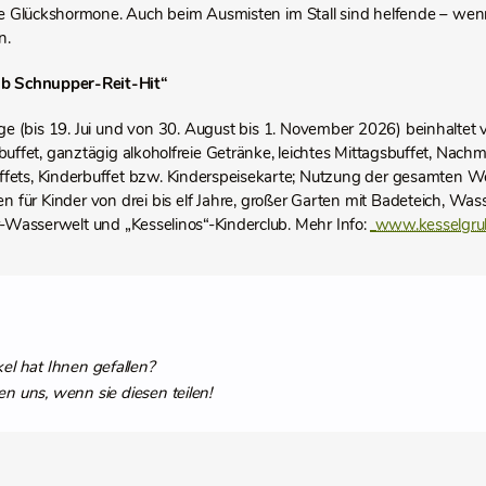
 Glückshormone. Auch beim Ausmisten im Stall sind helfende – wenn
n.
ub Schnupper-Reit-Hit“
e (bis 19. Jui und von 30. August bis 1. November 2026) beinhaltet v
buffet, ganztägig alkoholfreie Getränke, leichtes Mittagsbuffet, Nac
ets, Kinderbuffet bzw. Kinderspeisekarte; Nutzung der gesamten W
en für Kinder von drei bis elf Jahre, großer Garten mit Badeteich, Was
r-Wasserwelt und „Kesselinos“-Kinderclub. Mehr Info:
www.kesselgru
kel hat Ihnen gefallen?
en uns, wenn sie diesen teilen!