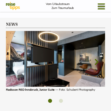
Skip to Content
Vom Urlaubstraum
Zum Traumurlaub
BLOG / REPORT
NEWS
NEWS
REISEIDEEN
Radi
Radisson RED Innsbruck, Junior Suite
— Foto: Schubert Photography