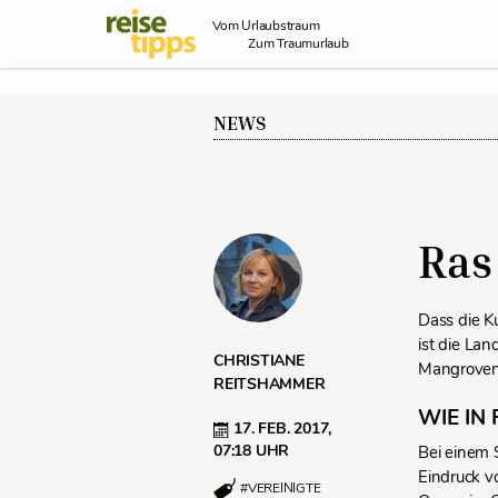
Skip to Content
Vom Urlaubstraum
Zum Traumurlaub
NEWS
Ras
Dass die K
ist die La
CHRISTIANE
Mangroven 
REITSHAMMER
WIE IN
17. FEB. 2017,
07:18 UHR
Bei einem 
Eindruck vo
#VEREINIGTE