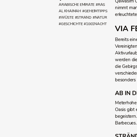
Qawasim Co
ARABISCHE EMIRATE
#RAS
nimmt man 
AL KHAIMAH
#GEHEIMTIPPS
erleuchtet
#WÜSTE
#STRAND
#NATUR
#GESCHICHTE
#1001NACHT
VIA 
Bereits ei
Vereinigte
Aktivurlaub
werden die
die Gebirg
verschiede
besonders
AB IN 
Meterhohe 
Oasis gibt
begeistern.
Barbecues.
STRÄN