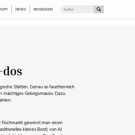
PORT
NEWS
REISEIDEEN
-dos
gische Stätten. Genau so facettenreich
in mächtiges Gebirgsmassiv. Dazu
ählen:
und Fischmarkt gewinnt man einen
aditionelles kleines Boot) von Al