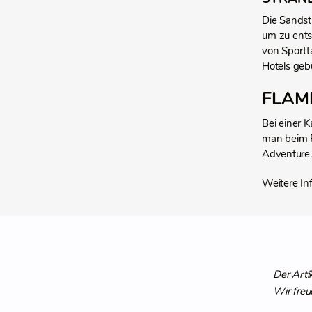
Die Sandst
um zu ents
von Sportta
Hotels geb
FLAM
Bei einer 
man beim P
Adventure.
Weitere In
Der Arti
Wir freu