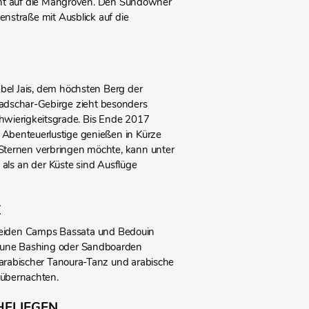
cht auf die Mangroven. Den Sundowner
nstraße mit Ausblick auf die
bel Jais, dem höchsten Berg der
 Hadschar-Gebirge zieht besonders
Schwierigkeitsgrade. Bis Ende 2017
 Abenteuerlustige genießen in Kürze
 Sternen verbringen möchte, kann unter
ls an der Küste sind Ausflüge
Z
beiden Camps Bassata und Bedouin
r Dune Bashing oder Sandboarden
, arabischer Tanoura-Tanz und arabische
 übernachten.
FLIEGEN