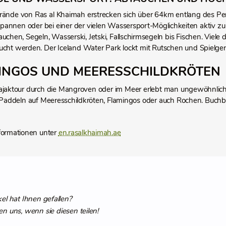
rände von Ras al Khaimah erstrecken sich über 64km entlang des Per
pannen oder bei einer der vielen Wassersport-Möglichkeiten aktiv zu
uchen, Segeln, Wasserski, Jetski, Fallschirmsegeln bis Fischen. Viele 
ucht werden. Der Iceland Water Park lockt mit Rutschen und Spielger
INGOS UND MEERESSCHILDKRÖTEN
Kajaktour durch die Mangroven oder im Meer erlebt man ungewöhnlich
addeln auf Meeresschildkröten, Flamingos oder auch Rochen. Buchbar
formationen unter
en.rasalkhaimah.ae
kel hat Ihnen gefallen?
en uns, wenn sie diesen teilen!