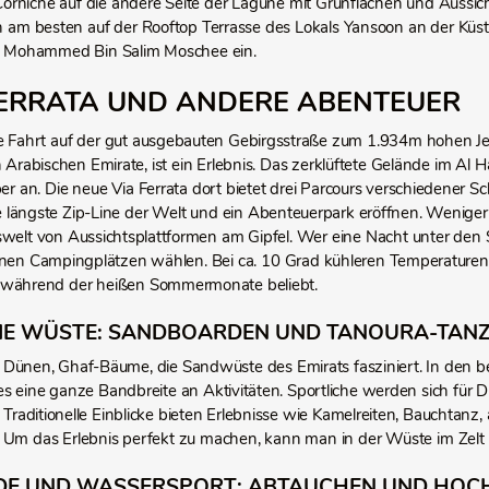
rniche auf die andere Seite der Lagune mit Grünflächen und Aussi
am besten auf der Rooftop Terrasse des Lokals Yansoon an der Küste
e Mohammed Bin Salim Moschee ein.
FERRATA UND ANDERE ABENTEUER
ne Fahrt auf der gut ausgebauten Gebirgsstraße zum 1.934m hohen Je
n Arabischen Emirate, ist ein Erlebnis. Das zerklüftete Gelände im Al
er an. Die neue Via Ferrata dort bietet drei Parcours verschiedener 
 längste Zip-Line der Welt und ein Abenteuerpark eröffnen. Weniger
swelt von Aussichtsplattformen am Gipfel. Wer eine Nacht unter den
nen Campingplätzen wählen. Bei ca. 10 Grad kühleren Temperaturen a
 während der heißen Sommermonate beliebt.
DIE WÜSTE: SANDBOARDEN UND TANOURA-TAN
Dünen, Ghaf-Bäume, die Sandwüste des Emirats fasziniert. In den 
 es eine ganze Bandbreite an Aktivitäten. Sportliche werden sich fü
 Traditionelle Einblicke bieten Erlebnisse wie Kamelreiten, Bauchtanz
 Um das Erlebnis perfekt zu machen, kann man in der Wüste im Zelt
DE UND WASSERSPORT: ABTAUCHEN UND HOCH