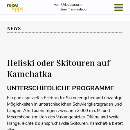
Skip to Content
Vom Urlaubstraum
Zum Traumurlaub
BLOG / REPORT
NEWS
NEWS
REISEIDEEN
Heliski oder Skitouren auf
Kamchatka
UNTERSCHIEDLICHE PROGRAMME
Ein ganz spezielles Erlebnis für Skitourengeher und unzählige
Möglichkeiten in unterschiedlichen Schwierigkeitsgraden und
Längen. Alle Touren liegen zwischen 3.000 m ü.M. und
Meereshöhe inmitten des Vulkangebietes. Offene und weite
Hänge, leichte bis anspruchsvolle Skitouren, Kamchatka bietet
alles.