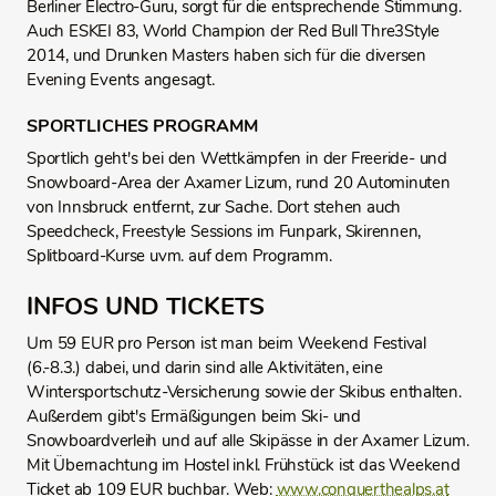
Berliner Electro-Guru, sorgt für die entsprechende Stimmung.
Auch ESKEI 83, World Champion der Red Bull Thre3Style
2014, und Drunken Masters haben sich für die diversen
Evening Events angesagt.
SPORTLICHES PROGRAMM
Sportlich geht's bei den Wettkämpfen in der Freeride- und
Snowboard-Area der Axamer Lizum, rund 20 Autominuten
von Innsbruck entfernt, zur Sache. Dort stehen auch
Speedcheck, Freestyle Sessions im Funpark, Skirennen,
Splitboard-Kurse uvm. auf dem Programm.
INFOS UND TICKETS
Um 59 EUR pro Person ist man beim Weekend Festival
(6.-8.3.) dabei, und darin sind alle Aktivitäten, eine
Wintersportschutz-Versicherung sowie der Skibus enthalten.
Außerdem gibt's Ermäßigungen beim Ski- und
Snowboardverleih und auf alle Skipässe in der Axamer Lizum.
Mit Übernachtung im Hostel inkl. Frühstück ist das Weekend
Ticket ab 109 EUR buchbar. Web:
www.conquerthealps.at