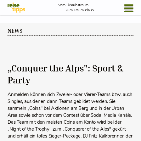
Skip to Content
Vom Urlaubstraum
Zum Traumurlaub
BLOG / REPORT
NEWS
NEWS
REISEIDEEN
„Conquer the Alps": Sport &
Party
Anmelden können sich Zweier- oder Vierer-Teams bzw. auch
Singles, aus denen dann Teams gebildet werden. Sie
sammeln „Coins" bei Aktionen am Berg und in der Urban
Area sowie schon vor dem Contest über Social Media Kanäle.
Das Team mit den meisten Coins am Konto wird bei der
„Night of the Trophy" zum „Conquerer of the Alps" gekürt
und erhält ein tolles Sieger-Package. DJ Fritz Kalkbrenner, der