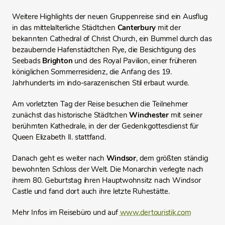
Weitere Highlights der neuen Gruppenreise sind ein Ausflug
in das mittelalterliche Städtchen
Canterbury
mit der
bekannten Cathedral of Christ Church, ein Bummel durch das
bezaubernde Hafenstädtchen Rye, die Besichtigung des
Seebads
Brighton
und des Royal Pavilion, einer früheren
königlichen Sommerresidenz, die Anfang des 19.
Jahrhunderts im indo-sarazenischen Stil erbaut wurde.
Am vorletzten Tag der Reise besuchen die Teilnehmer
zunächst das historische Städtchen
Winchester
mit seiner
berühmten Kathedrale, in der der Gedenkgottesdienst für
Queen Elizabeth II. stattfand.
Danach geht es weiter nach
Windsor
, dem größten ständig
bewohnten Schloss der Welt. Die Monarchin verlegte nach
ihrem 80. Geburtstag ihren Hauptwohnsitz nach Windsor
Castle und fand dort auch ihre letzte Ruhestätte.
Mehr Infos im Reisebüro und auf
www.dertouristik.com