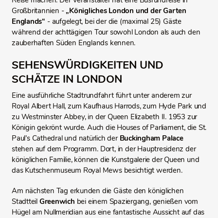
Reise machen. Der Veranstalter hat eine Busrundreise in
Großbritannien -
„Königliches London und der Garten
Englands“
- aufgelegt, bei der die (maximal 25) Gäste
während der achttägigen Tour sowohl London als auch den
zauberhaften Süden Englands kennen.
SEHENSWÜRDIGKEITEN UND
SCHÄTZE IN LONDON
Eine ausführliche Stadtrundfahrt führt unter anderem zur
Royal Albert Hall, zum Kaufhaus Harrods, zum Hyde Park und
zu Westminster Abbey, in der Queen Elizabeth II. 1953 zur
Königin gekrönt wurde. Auch die Houses of Parliament, die St.
Paul’s Cathedral und natürlich der
Buckingham Palace
stehen auf dem Programm. Dort, in der Hauptresidenz der
königlichen Familie, können die Kunstgalerie der Queen und
das Kutschenmuseum Royal Mews besichtigt werden.
Am nächsten Tag erkunden die Gäste den königlichen
Stadtteil
Greenwich
bei einem Spaziergang, genießen vom
Hügel am Nullmeridian aus eine fantastische Aussicht auf das