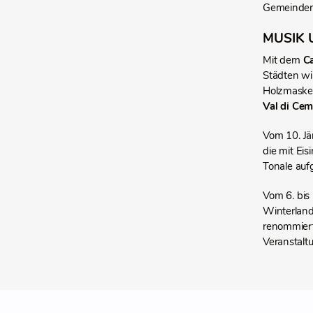
Gemeinden 
MUSIK 
Mit dem
C
Städten wi
Holzmasken
Val di Ce
Vom 10. Jä
die mit Ei
Tonale auf
Vom 6. bis
Winterland
renommiert
Veranstalt