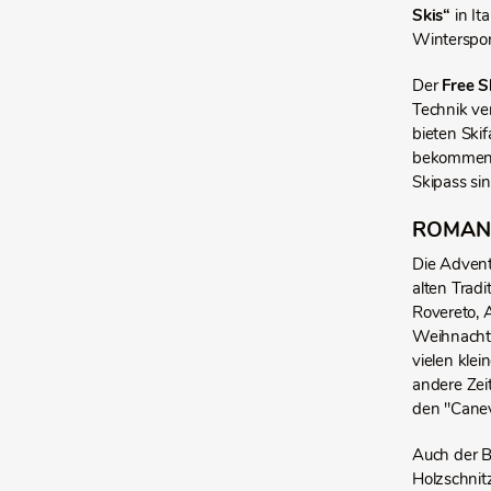
Skis“
in It
Winterspor
Der
Free S
Technik ve
bieten Ski
bekommen i
Skipass sin
ROMANT
Die Advent
alten Trad
Rovereto, 
Weihnachts
vielen kle
andere Zei
den "Canev
Auch der 
Holzschnit