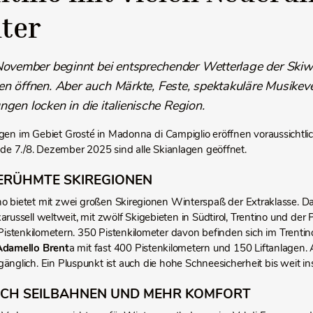
ter
ovember beginnt bei entsprechender Wetterlage der Skiwin
gen öffnen. Aber auch Märkte, Feste, spektakuläre Musike
ngen locken in die italienische Region.
agen im Gebiet Grosté in Madonna di Campiglio eröffnen voraussichtl
 7./8. Dezember 2025 sind alle Skianlagen geöffnet.
ERÜHMTE SKIREGIONEN
no bietet mit zwei großen Skiregionen Winterspaß der Extraklasse. Da
arussell weltweit, mit zwölf Skigebieten in Südtirol, Trentino und der 
istenkilometern. 350 Pistenkilometer davon befinden sich im Trentino
Adamello Brent
a mit fast 400 Pistenkilometern und 150 Liftanlagen. 
änglich. Ein Pluspunkt ist auch die hohe Schneesicherheit bis weit ins
ECH SEILBAHNEN UND MEHR KOMFORT