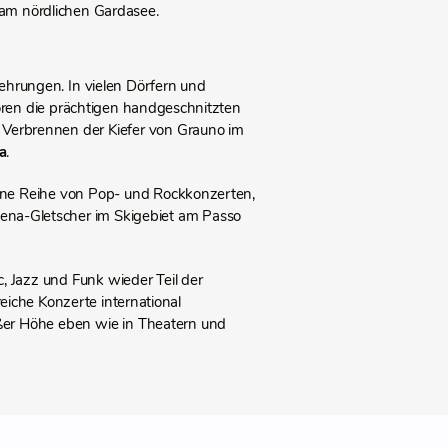
d am nördlichen Gardasee.
ehrungen. In vielen Dörfern und
ören die prächtigen handgeschnitzten
as Verbrennen der Kiefer von Grauno im
a
.
ne Reihe von Pop- und Rockkonzerten,
esena-Gletscher im Skigebiet am Passo
, Jazz und Funk wieder Teil der
eiche Konzerte international
oßer Höhe eben wie in Theatern und