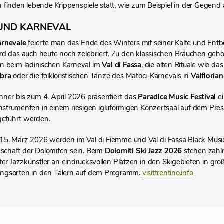
finden lebende Krippenspiele statt, wie zum Beispiel in der Gegen
UND KARNEVAL
arnevale
feierte man das Ende des Winters mit seiner Kälte und Entb
rd das auch heute noch zelebriert. Zu den klassischen Bräuchen geh
 beim ladinischen Karneval im
Val di Fassa
, die alten Rituale wie d
mbra
oder die folkloristischen Tänze des Matoci-Karnevals in
Valflorian
nner bis zum 4. April 2026 präsentiert das
Paradice Music Festival
ei
sinstrumenten in einem riesigen igluförmigen Konzertsaal auf dem Pr
geführt werden.
 15. März 2026 werden im Val di Fiemme und Val di Fassa Black Music
schaft der Dolomiten sein. Beim
Dolomiti Ski Jazz 2026
stehen zahlr
er Jazzkünstler an eindrucksvollen Plätzen in den Skigebieten in gr
ungsorten in den Tälern auf dem Programm.
visittrentino.info