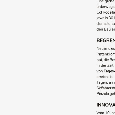
Eine große 
unterwegs 
Col Rodell
jeweils 30
die histor
den Bau ei
BEGRE
Neu in die
Pistenkilom
hat, die B
In der Zei
von
Tages
erreicht i
Tagen, an 
Skifahrers
Pinzolo ge
INNOVA
Vom 10. bi