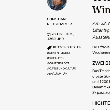
Win
CHRISTIANE
Am 22. N
REITSHAMMER
Liftanla
28. OKT. 2025,
Ausstellu
12:30 UHR
De Liftanl
#TRENTINO
#ITALIEN
Wochenende
#ADVENTMARKT
#SKIFAHREN
ZWEI B
#WINTERSPORT
#KUNSTUNDKULTUR
Das Trenti
#BRAUCHTUM
größte Skik
und 1200 P
Dolomiti-
Skipass zug
HIGHT