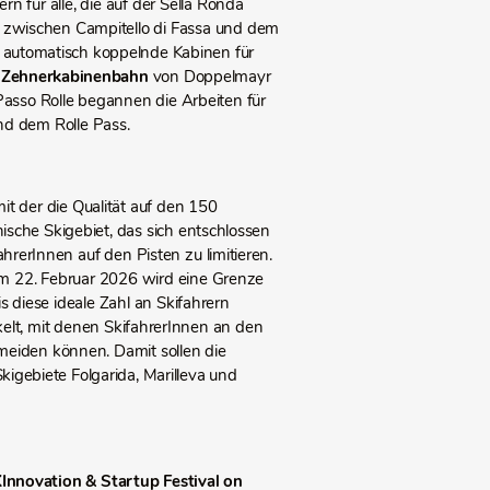
n für alle, die auf der Sella Ronda
eb zwischen Campitello di Fassa und dem
8 automatisch koppelnde Kabinen für
e
Zehnerkabinenbahn
von Doppelmayr
Passo Rolle begannen die Arbeiten für
nd dem Rolle Pass.
it der die Qualität auf den 150
nische Skigebiet, das sich entschlossen
rerInnen auf den Pisten zu limitieren.
m 22. Februar 2026 wird eine Grenze
is diese ideale Zahl an Skifahrern
elt, mit denen SkifahrerInnen an den
meiden können. Damit sollen die
igebiete Folgarida, Marilleva und
Innovation & Startup Festival on