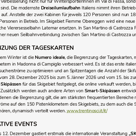
Verbesserung nicht nur für WintersportlerInnen im Val di Fassa, sonder
sind. Die modernste
Dreiseilumlaufbahn
Italiens nimmt ihren Betri
a auf. Anstelle der zwei Kabinen für jeweils 120 Personen sind nun 1
 Personen in Betrieb. Im Skigebiet Fiemme Obereggen wird eine neu
ische Vierersesselbahn Latemar ersetzen. In San Martino di Castrozza 
ner neuen Seilbahnverbindung zwischen San Martino di Castrozza u
NZUNG DER TAGESKARTEN
sem Winter ist die
Numero ideale
, die Begrenzung der Tageskarten, m
etern in Madonna di Campiglio verbessert wird. Es ist das erste italie
esucherströme zu optimieren und an Spitzentagen die Anzahl der Skifah
t vom 28. Dezember 2025 bis zum 5. Jänner 2026 und vom 15. bis zu
-Skipässen
für das Skigebiet festgelegt, die online verkauft werden, b
st. Zusätzlich werden auch andere Arten von
Smart-Skipässen
entwick
denen die Begrenzung gilt, die am stärksten frequentierten Bereiche 
tröme auf den 150 Pistenkilometern des Skigebiets, zu dem auch die Sk
hören, dynamisch verteilt werden.
www.trentinosci.it/it/
TIVE EVENTS
s 12. Dezember gastiert erstmals die internationale Veranstaltung
„SK