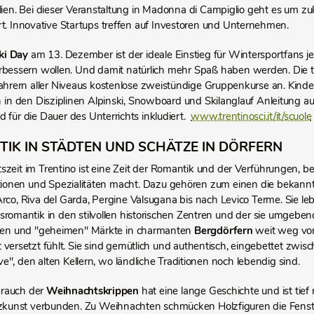
alien. Bei dieser Veranstaltung in Madonna di Campiglio geht es um z
t. Innovative Startups treffen auf Investoren und Unternehmen.
ki Day
am 13. Dezember ist der ideale Einstieg für Wintersportfans jed
rbessern wollen. Und damit natürlich mehr Spaß haben werden. Die 
fahrern aller Niveaus kostenlose zweistündige Gruppenkurse an. Kind
n den Disziplinen Alpinski, Snowboard und Skilanglauf Anleitung au
d für die Dauer des Unterrichts inkludiert.
www.trentinosci.it/it/scuole
IK IN STÄDTEN UND SCHÄTZE IN DÖRFERN
szeit im Trentino ist eine Zeit der Romantik und der Verführungen, b
itionen und Spezialitäten macht. Dazu gehören zum einen die bekan
Arco, Riva del Garda, Pergine Valsugana bis nach Levico Terme. Sie le
romantik in den stilvollen historischen Zentren und der sie umgeben
inen und "geheimen" Märkte in charmanten
Bergdörfern
weit weg vom
t versetzt fühlt. Sie sind gemütlich und authentisch, eingebettet zwi
e", den alten Kellern, wo ländliche Traditionen noch lebendig sind.
Brauch der
Weihnachtskrippen
hat eine lange Geschichte und ist tief
zkunst verbunden. Zu Weihnachten schmücken Holzfiguren die Fenster,