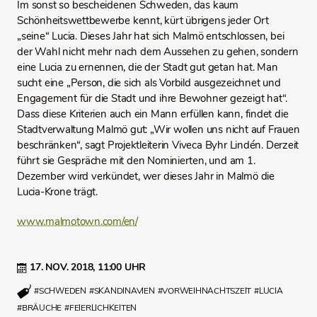
Im sonst so bescheidenen Schweden, das kaum
Schönheitswettbewerbe kennt, kürt übrigens jeder Ort
„seine“ Lucia. Dieses Jahr hat sich Malmö entschlossen, bei
der Wahl nicht mehr nach dem Aussehen zu gehen, sondern
eine Lucia zu ernennen, die der Stadt gut getan hat. Man
sucht eine „Person, die sich als Vorbild ausgezeichnet und
Engagement für die Stadt und ihre Bewohner gezeigt hat“.
Dass diese Kriterien auch ein Mann erfüllen kann, findet die
Stadtverwaltung Malmö gut: „Wir wollen uns nicht auf Frauen
beschränken“, sagt Projektleiterin Viveca Byhr Lindén. Derzeit
führt sie Gespräche mit den Nominierten, und am 1.
Dezember wird verkündet, wer dieses Jahr in Malmö die
Lucia-Krone trägt.
www.malmotown.com/en/
17. NOV. 2018,
11:00 UHR
#SCHWEDEN
#SKANDINAVIEN
#VORWEIHNACHTSZEIT
#LUCIA
#BRÄUCHE
#FEIERLICHKEITEN