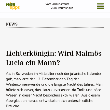
Skip to Content
Vom Urlaubstraum
Zum Traumurlaub
BLOG / REPORT
NEWS
NEWS
REISEIDEEN
Lichterkönigin: Wird Malmös
Lucia ein Mann?
Als in Schweden im Mittelalter noch der julianische Kalender
galt, markierte der 13. Dezember den Tag der
Wintersonnenwende und die längste Nacht des Jahres. Man
hütete sich davor, das Haus zu verlassen, da Trolle und böse
Wesen in dieser Nacht besonders aktiv waren. Aus diesem
Aberglauben heraus entwickelten sich unterschiedliche
Bräuche.