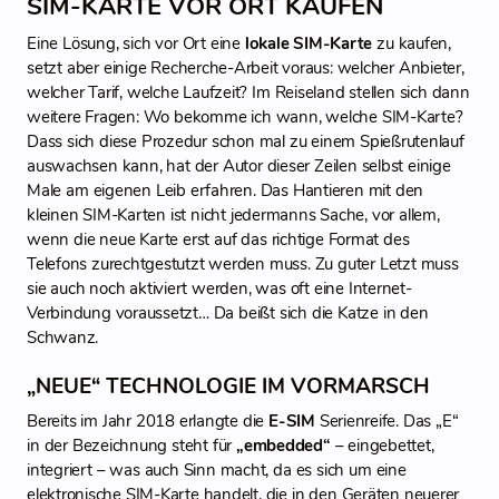
SIM-KARTE VOR ORT KAUFEN
Eine Lösung, sich vor Ort eine
lokale SIM-Karte
zu kaufen,
setzt aber einige Recherche-Arbeit voraus: welcher Anbieter,
welcher Tarif, welche Laufzeit? Im Reiseland stellen sich dann
weitere Fragen: Wo bekomme ich wann, welche SIM-Karte?
Dass sich diese Prozedur schon mal zu einem Spießrutenlauf
auswachsen kann, hat der Autor dieser Zeilen selbst einige
Male am eigenen Leib erfahren. Das Hantieren mit den
kleinen SIM-Karten ist nicht jedermanns Sache, vor allem,
wenn die neue Karte erst auf das richtige Format des
Telefons zurechtgestutzt werden muss. Zu guter Letzt muss
sie auch noch aktiviert werden, was oft eine Internet-
Verbindung voraussetzt… Da beißt sich die Katze in den
Schwanz.
„NEUE“ TECHNOLOGIE IM VORMARSCH
Bereits im Jahr 2018 erlangte die
E-SIM
Serienreife. Das „E“
in der Bezeichnung steht für
„embedded“
– eingebettet,
integriert – was auch Sinn macht, da es sich um eine
elektronische SIM-Karte handelt, die in den Geräten neuerer