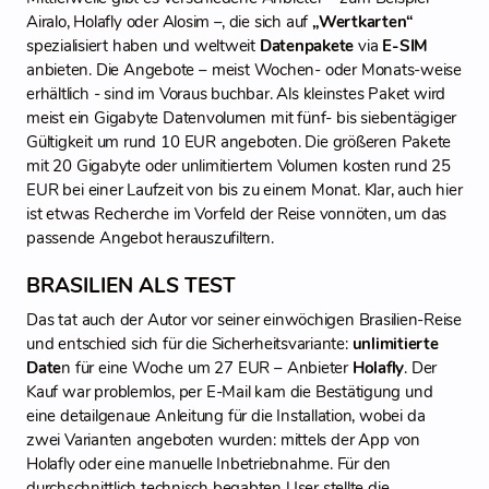
Airalo, Holafly oder Alosim –, die sich auf
„Wertkarten“
spezialisiert haben und weltweit
Datenpakete
via
E-SIM
anbieten. Die Angebote – meist Wochen- oder Monats-weise
erhältlich - sind im Voraus buchbar. Als kleinstes Paket wird
meist ein Gigabyte Datenvolumen mit fünf- bis siebentägiger
Gültigkeit um rund 10 EUR angeboten. Die größeren Pakete
mit 20 Gigabyte oder unlimitiertem Volumen kosten rund 25
EUR bei einer Laufzeit von bis zu einem Monat. Klar, auch hier
ist etwas Recherche im Vorfeld der Reise vonnöten, um das
passende Angebot herauszufiltern.
BRASILIEN ALS TEST
Das tat auch der Autor vor seiner einwöchigen Brasilien-Reise
und entschied sich für die Sicherheitsvariante:
unlimitierte
Date
n für eine Woche um 27 EUR – Anbieter
Holafly
. Der
Kauf war problemlos, per E-Mail kam die Bestätigung und
eine detailgenaue Anleitung für die Installation, wobei da
zwei Varianten angeboten wurden: mittels der App von
Holafly oder eine manuelle Inbetriebnahme. Für den
durchschnittlich technisch begabten User stellte die