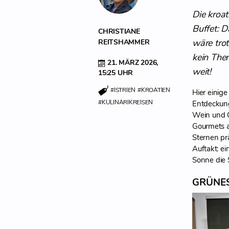
Die kroat
Buffet: D
CHRISTIANE
wäre trot
REITSHAMMER
kein Them
21. MÄRZ 2026,
weit!
15:25 UHR
#ISTRIEN
#KROATIEN
Hier einig
#KULINARIKREISEN
Entdeckungs
Wein und Ol
Gourmets a
Sternen pr
Auftakt: e
Sonne die 
GRÜNES