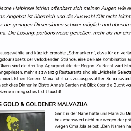
ische Halbinsel Istrien offenbart sich meinen Augen wie 
as Angebot ist überreich und die Auswahl fällt nicht leicht
z der geringen Dimensionen schwer möglich und obendrein 
a. Die Lösung: portionsweise genießen, mehr als nur einmal
e ausgewählte und kürzlich erprobte „Schmankerln“, etwa für ein ver
tour abseits der verlockenden Strände, eine delikate Kombination aus
iven sind die drei Top-Agrarprodukte der Region. Zu Recht wird Istri
ngepriesen, mehr als zwanzig Restaurants sind als
„Michelin Select
ämiiert. Istrien-Kenerin Maria führt uns zu ausgewählten Sehenswür
in schickes Dinner im Bistro Anna's Garden mit Blick über die Bucht 
Szene in magisches Licht taucht!
 GOLD & GOLDENER MALVAZIJA
Ganz in der Nähe hatte uns Maria zu
Om
besuchenswert nicht nur wegen der prä
wegen Oma Jola selbst: „Den Namen hat