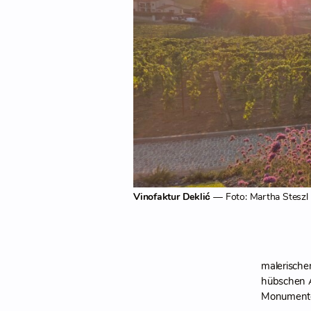
Vinofaktur Deklić
— Foto: Martha Steszl
malerische
hübschen A
Monumente 