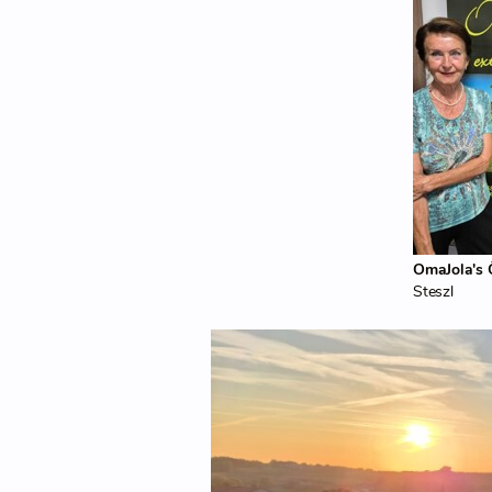
OmaJola's
Steszl