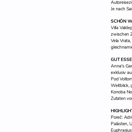
Autoreisez
Je nach Sa
SCHÖN 
Villa Valde
zwischen 
Vela Vrata,
gleichnami
GUT ESS
Anna's Gar
exklusiv a
Pod Voltom,
Weitblick,
Konoba Non
Zutaten v
HIGHLIG
Poreč: Adri
Palästen,
Euphrasius 