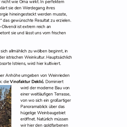
r nicht wie Oma wirkt. In perfektem
klärt sie den Werdegang ihres
ergie hineingesteckt werden musste,
“ das gewünschte Resultat zu erzielen.
-Olivenöl ist extrem reich an
tont sie und lässt uns vom frischen
sich allmählich zu wölben beginnt, in
der istrischen Weinkultur. Hauptsächlich
orte Istriens, wird hier kultiviert.
iner Anhöhe umgeben von Weinrieden
k: die
V
i
nofaktur Deklić.
Dominiert
wird der moderne Bau von
einer weitläufigen Terrasse,
von wo sich ein großartiger
Panoramablick über das
hügelige Weinbaugebiet
eröffnet. Natürlich müssen
wir hier den goldfarbenen