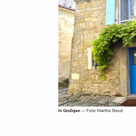
In Grožnjan
— Foto: Martha Steszl