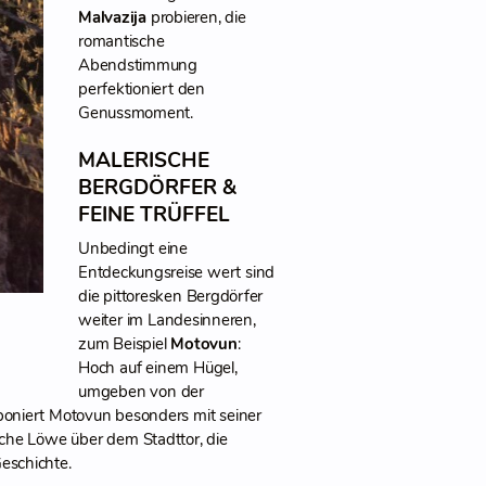
Malvazija
probieren, die
romantische
Abendstimmung
perfektioniert den
Genussmoment.
MALERISCHE
BERGDÖRFER &
FEINE TRÜFFEL
Unbedingt eine
Entdeckungsreise wert sind
die pittoresken Bergdörfer
weiter im Landesinneren,
zum Beispiel
Motovun
:
Hoch auf einem Hügel,
umgeben von der
poniert Motovun besonders mit seiner
sche Löwe über dem Stadttor, die
Geschichte.