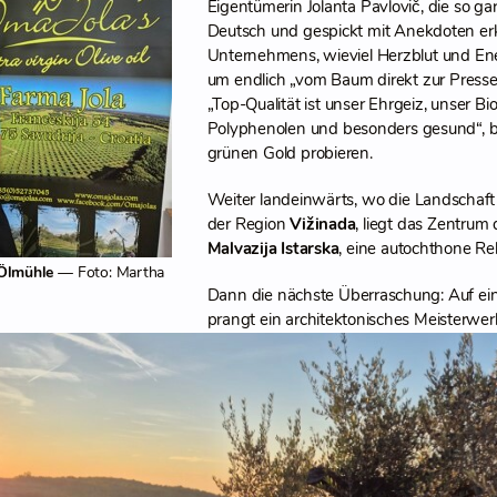
Eigentümerin Jolanta Pavlovič, die so ga
Deutsch und gespickt mit Anekdoten er
Unternehmens, wieviel Herzblut und En
um endlich „vom Baum direkt zur Presse
„Top-Qualität ist unser Ehrgeiz, unser Bio
Polyphenolen und besonders gesund“, be
grünen Gold probieren.
Weiter landeinwärts, wo die Landschaft 
der Region
Vižinada
, liegt das Zentrum 
Malvazija Istarska
, eine autochthone Rebs
 Ölmühle
— Foto: Martha
Dann die nächste Überraschung: Auf e
prangt ein architektonisches Meisterwer