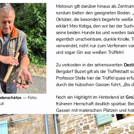
Motovun gilt darüber hinaus als Zentru
rundum bieten den geeigneten Boden. „
Oktober, die besonders begehrte weiße T
erklärt Miro Kotiga, den wir bei der Suc
seine beiden Hunde los und werden bald 
eigentlich unscheinbare, dunkle Knolle. 
verwendet, nicht nur zum Verfeinern von
und sogar Gin aus weißen Trüffeln!
Zu verkosten in der sehenswerten
Desti
Bergdorf Buzet gilt als die Trüffelstadt s
Professor Stella hier die Trüffel quasi er
durch die hübschen Gassen führt, „Bis dah
Noch ein Highlight im Hinterland ist
Gro
odenschätze
— Foto:
zl
früheren Herrschaft deutlich spürbar. 
Gassen mit malerischen Plätzen und his