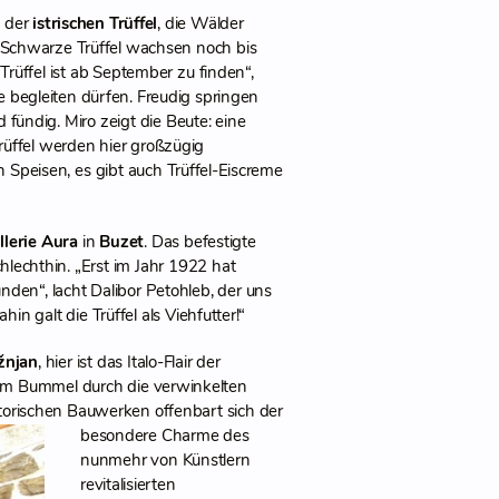
m der
istrischen Trüffel
, die Wälder
Schwarze Trüffel wachsen noch bis
rüffel ist ab September zu finden“,
he begleiten dürfen. Freudig springen
fündig. Miro zeigt die Beute: eine
Trüffel werden hier großzügig
 Speisen, es gibt auch Trüffel-Eiscreme
llerie Aura
in
Buzet
. Das befestigte
chlechthin. „Erst im Jahr 1922 hat
funden“, lacht Dalibor Petohleb, der uns
in galt die Trüffel als Viehfutter!“
žnjan
, hier ist das Italo-Flair der
Beim Bummel durch die verwinkelten
torischen Bauwerken offenbart sich der
besondere Charme des
nunmehr von Künstlern
revitalisierten