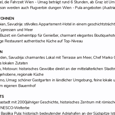
iel, die Fahrzeit Wien - Umag beträgt rund 6 Stunden, ab Graz ist Um
ison werden auch Flugverbin dungen Wien - Pula angeboten (Austria
WOHNEN
pian, Savudrija: stilvolles Appartement-Hotel in einem geschichtsträch
Zypressen und Meer
 Buzet: ein Geheimtipp für Genießer, charmant elegantes Boutiquehotel
ge Restaurant authentische Küche auf Top-Niveau
EN
den, Savudrija: charmantes Lokal mit Terrasse am Meer, Chef Marko Go
us lokalen Zutaten
 Motovun: historisches Gewölbe direkt an der mittelalterlichen Stadtm
 gehobene, regionale Küche
o, Umag: schöner Gastgarten in ländlicher Umgebung, feine lokale un
om eigenen Bauernhof
HTS
astadt mit 2000jähriger Geschichte, historisches Zentrum mit römische
 UNESCO-Welterbe
Basilika Pula: historisch bedeutender Adriahafen an der Südspitze Is