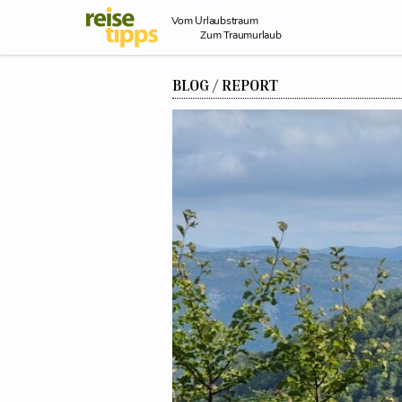
Skip to Content
Vom Urlaubstraum
Zum Traumurlaub
BLOG / REPORT