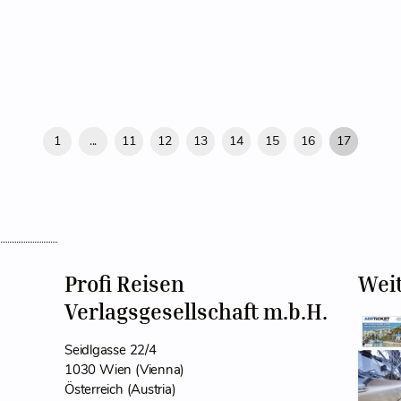
1
...
11
12
13
14
15
16
17
Profi Reisen
Wei
Verlagsgesellschaft m.b.H.
Seidlgasse 22/4
1030 Wien (Vienna)
Österreich (Austria)