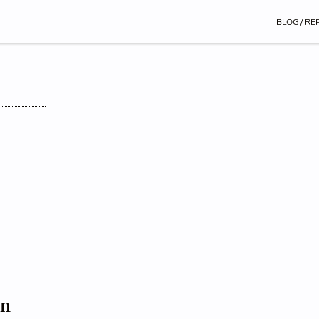
BLOG / RE
en