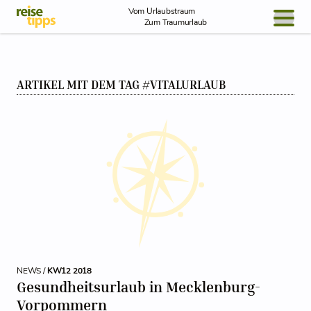
Skip to Content
Vom Urlaubstraum
Zum Traumurlaub
BLOG / REPORT
ARTIKEL MIT DEM TAG #VITALURLAUB
NEWS
REISEIDEEN
NEWS /
KW12 2018
Gesundheitsurlaub in Mecklenburg-
Vorpommern