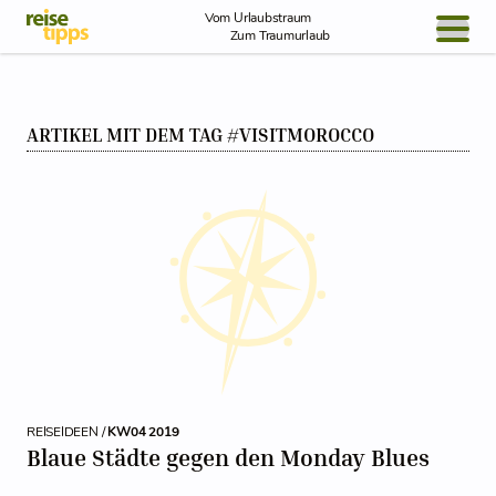
Skip to Content
Vom Urlaubstraum
Zum Traumurlaub
BLOG / REPORT
ARTIKEL MIT DEM TAG #VISITMOROCCO
NEWS
REISEIDEEN
REISEIDEEN /
KW04 2019
Blaue Städte gegen den Monday Blues