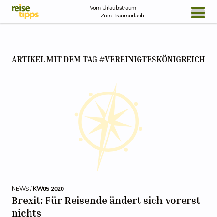
Skip to Content
Vom Urlaubstraum
Zum Traumurlaub
BLOG / REPORT
ARTIKEL MIT DEM TAG #VEREINIGTESKÖNIGREICH
NEWS
REISEIDEEN
NEWS /
KW05 2020
Brexit: Für Reisende ändert sich vorerst
nichts