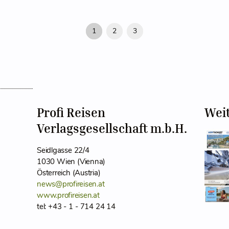
1
2
3
Profi Reisen
Wei
Verlagsgesellschaft m.b.H.
Seidlgasse 22/4
1030 Wien (Vienna)
Österreich (Austria)
news@profireisen.at
www.profireisen.at
tel: +43 - 1 - 714 24 14