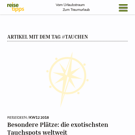
Skip to Content
Vom Urlaubstraum
Zum Traumurlaub
BLOG / REPORT
ARTIKEL MIT DEM TAG #TAUCHEN
NEWS
REISEIDEEN
REISEIDEEN /
KW12 2018
Besondere Plätze: die exotischsten
Tauchspots weltweit