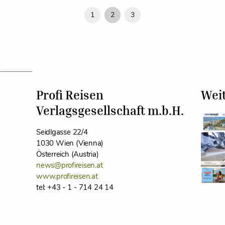
1
2
3
Profi Reisen
Wei
Verlagsgesellschaft m.b.H.
Seidlgasse 22/4
1030 Wien (Vienna)
Österreich (Austria)
news@profireisen.at
www.profireisen.at
tel: +43 - 1 - 714 24 14