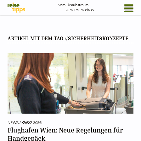
Skip to Content
Vom Urlaubstraum
Zum Traumurlaub
BLOG / REPORT
ARTIKEL MIT DEM TAG #SICHERHEITSKONZEPTE
NEWS
REISEIDEEN
NEWS /
KW27 2026
Flughafen Wien: Neue Regelungen für
Handgepäck