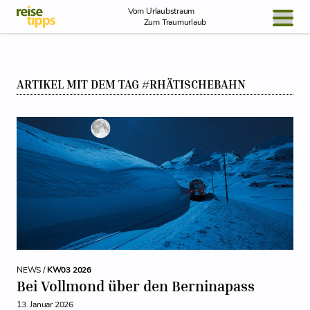
Skip to Content
Vom Urlaubstraum
Zum Traumurlaub
BLOG / REPORT
ARTIKEL MIT DEM TAG #RHÄTISCHEBAHN
NEWS
REISEIDEEN
NEWS /
KW03 2026
Bei Vollmond über den Berninapass
13. Januar 2026