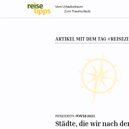
Skip to Content
Vom Urlaubstraum
Zum Traumurlaub
ARTIKEL MIT DEM TAG #REISEZI
REISEIDEEN /
KW18 2021
Städte, die wir nach de