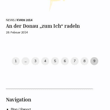
NEWS /
KW09 2014
An der Donau „zum Ich“ radeln
28. Februar 2014
1
...
3
4
5
6
7
8
9
Navigation
Blog / Report