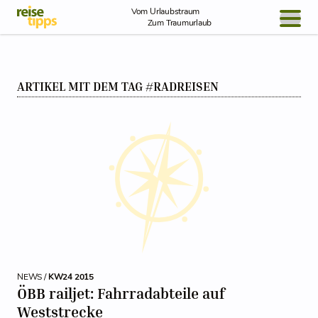
Skip to Content
Vom Urlaubstraum
Zum Traumurlaub
BLOG / REPORT
ARTIKEL MIT DEM TAG #RADREISEN
NEWS
REISEIDEEN
NEWS /
KW24 2015
ÖBB railjet: Fahrradabteile auf
Weststrecke