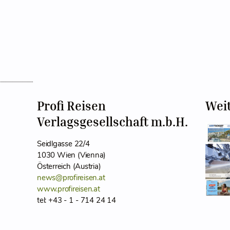
Profi Reisen
Wei
Verlagsgesellschaft m.b.H.
Seidlgasse 22/4
1030 Wien (Vienna)
Österreich (Austria)
news@profireisen.at
www.profireisen.at
tel: +43 - 1 - 714 24 14