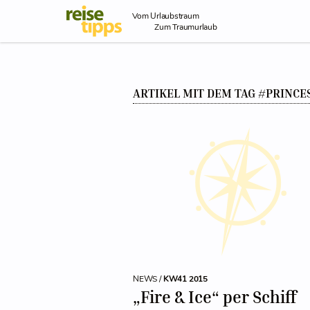
Skip to Content
Vom Urlaubstraum
Zum Traumurlaub
ARTIKEL MIT DEM TAG #PRINCE
NEWS /
KW41 2015
„Fire & Ice“ per Schiff