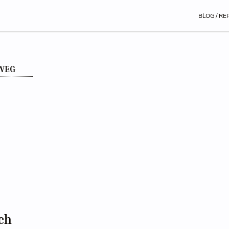
BLOG / RE
RWEG
ch