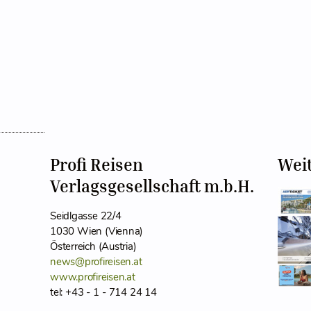
Profi Reisen
Wei
Verlagsgesellschaft m.b.H.
Seidlgasse 22/4
1030 Wien (Vienna)
Österreich (Austria)
news@profireisen.at
www.profireisen.at
tel: +43 - 1 - 714 24 14