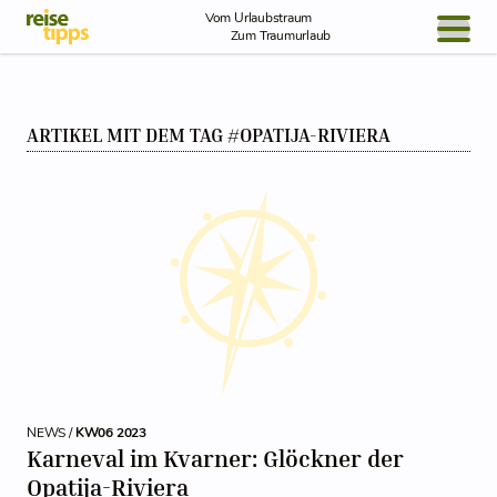
Skip to Content
Vom Urlaubstraum
Zum Traumurlaub
BLOG / REPORT
ARTIKEL MIT DEM TAG #OPATIJA-RIVIERA
NEWS
REISEIDEEN
NEWS /
KW06 2023
Karneval im Kvarner: Glöckner der
Opatija-Riviera